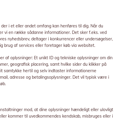
 der i et eller andet omfang kan henføres til dig. Når du
r vi en række sådanne informationer. Det sker f.eks. ved
vores nyhedsbrev, deltager i konkurrencer eller undersøgelser,
ig brug af services eller foretager køb via websitet.
er af oplysninger: Et unikt ID og tekniske oplysninger om din
mmer, geografisk placering, samt hvilke sider du klikker på
cit samtykke hertil og selv indtaster informationerne
il, adresse og betalingsoplysninger. Det vil typisk være i
køb.
anstaltninger mod, at dine oplysninger hændeligt eller ulovligt
get eller kommer til uvedkommendes kendskab, misbruges eller i