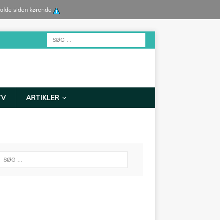
 holde siden kørende
TV
ARTIKLER