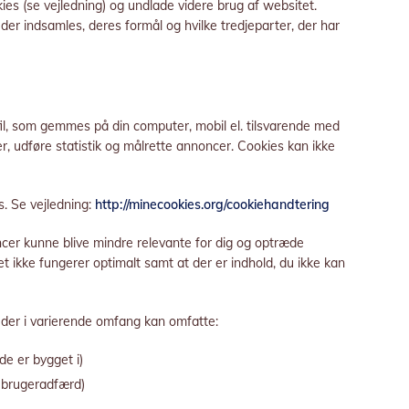
ies (se vejledning) og undlade videre brug af websitet.
der indsamles, deres formål og hvilke tredjeparter, der har
fil, som gemmes på din computer, mobil el. tilsvarende med
er, udføre statistik og målrette annoncer. Cookies kan ikke
es. Se vejledning:
http://minecookies.org/cookiehandtering
oncer kunne blive mindre relevante for dig og optræde
t ikke fungerer optimalt samt at der er indhold, du ikke kan
 der i varierende omfang kan omfatte:
e er bygget i)
f brugeradfærd)