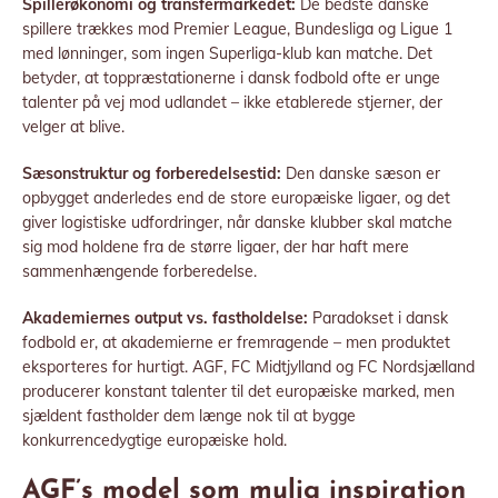
Spillerøkonomi og transfermarkedet:
De bedste danske
spillere trækkes mod Premier League, Bundesliga og Ligue 1
med lønninger, som ingen Superliga-klub kan matche. Det
betyder, at toppræstationerne i dansk fodbold ofte er unge
talenter på vej mod udlandet – ikke etablerede stjerner, der
velger at blive.
Sæsonstruktur og forberedelsestid:
Den danske sæson er
opbygget anderledes end de store europæiske ligaer, og det
giver logistiske udfordringer, når danske klubber skal matche
sig mod holdene fra de større ligaer, der har haft mere
sammenhængende forberedelse.
Akademiernes output vs. fastholdelse:
Paradokset i dansk
fodbold er, at akademierne er fremragende – men produktet
eksporteres for hurtigt. AGF, FC Midtjylland og FC Nordsjælland
producerer konstant talenter til det europæiske marked, men
sjældent fastholder dem længe nok til at bygge
konkurrencedygtige europæiske hold.
AGF’s model som mulig inspiration