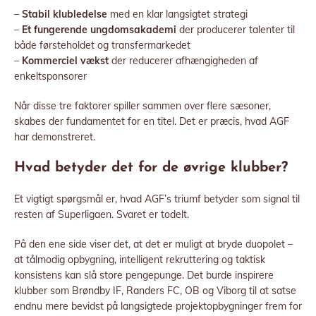
–
Stabil klubledelse
med en klar langsigtet strategi
–
Et fungerende ungdomsakademi
der producerer talenter til
både førsteholdet og transfermarkedet
–
Kommerciel vækst
der reducerer afhængigheden af
enkeltsponsorer
Når disse tre faktorer spiller sammen over flere sæsoner,
skabes der fundamentet for en titel. Det er præcis, hvad AGF
har demonstreret.
Hvad betyder det for de øvrige klubber?
Et vigtigt spørgsmål er, hvad AGF’s triumf betyder som signal til
resten af Superligaen. Svaret er todelt.
På den ene side viser det, at det er muligt at bryde duopolet –
at tålmodig opbygning, intelligent rekruttering og taktisk
konsistens kan slå store pengepunge. Det burde inspirere
klubber som Brøndby IF, Randers FC, OB og Viborg til at satse
endnu mere bevidst på langsigtede projektopbygninger frem for