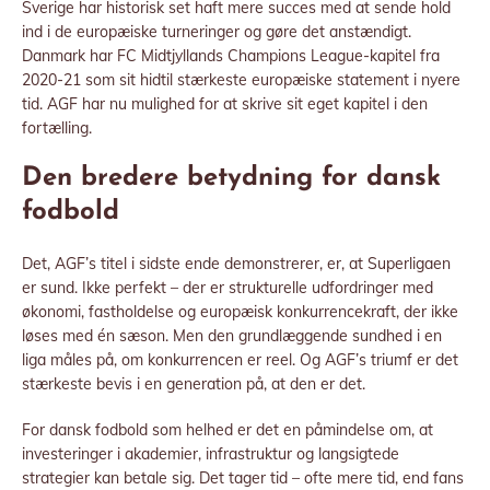
Sverige har historisk set haft mere succes med at sende hold
ind i de europæiske turneringer og gøre det anstændigt.
Danmark har FC Midtjyllands Champions League-kapitel fra
2020-21 som sit hidtil stærkeste europæiske statement i nyere
tid. AGF har nu mulighed for at skrive sit eget kapitel i den
fortælling.
Den bredere betydning for dansk
fodbold
Det, AGF’s titel i sidste ende demonstrerer, er, at Superligaen
er sund. Ikke perfekt – der er strukturelle udfordringer med
økonomi, fastholdelse og europæisk konkurrencekraft, der ikke
løses med én sæson. Men den grundlæggende sundhed i en
liga måles på, om konkurrencen er reel. Og AGF’s triumf er det
stærkeste bevis i en generation på, at den er det.
For dansk fodbold som helhed er det en påmindelse om, at
investeringer i akademier, infrastruktur og langsigtede
strategier kan betale sig. Det tager tid – ofte mere tid, end fans