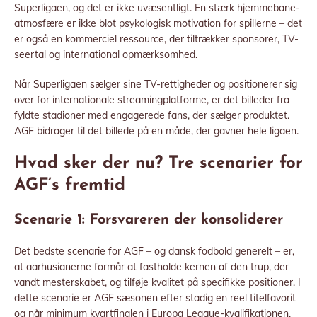
Superligaen, og det er ikke uvæsentligt. En stærk hjemmebane-
atmosfære er ikke blot psykologisk motivation for spillerne – det
er også en kommerciel ressource, der tiltrækker sponsorer, TV-
seertal og international opmærksomhed.
Når Superligaen sælger sine TV-rettigheder og positionerer sig
over for internationale streamingplatforme, er det billeder fra
fyldte stadioner med engagerede fans, der sælger produktet.
AGF bidrager til det billede på en måde, der gavner hele ligaen.
Hvad sker der nu? Tre scenarier for
AGF’s fremtid
Scenarie 1: Forsvareren der konsoliderer
Det bedste scenarie for AGF – og dansk fodbold generelt – er,
at aarhusianerne formår at fastholde kernen af den trup, der
vandt mesterskabet, og tilføje kvalitet på specifikke positioner. I
dette scenarie er AGF sæsonen efter stadig en reel titelfavorit
og når minimum kvartfinalen i Europa League-kvalifikationen.