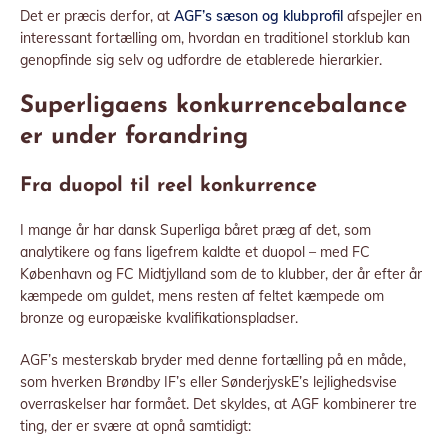
Det er præcis derfor, at
AGF’s sæson og klubprofil
afspejler en
interessant fortælling om, hvordan en traditionel storklub kan
genopfinde sig selv og udfordre de etablerede hierarkier.
Superligaens konkurrencebalance
er under forandring
Fra duopol til reel konkurrence
I mange år har dansk Superliga båret præg af det, som
analytikere og fans ligefrem kaldte et duopol – med FC
København og FC Midtjylland som de to klubber, der år efter år
kæmpede om guldet, mens resten af feltet kæmpede om
bronze og europæiske kvalifikationspladser.
AGF’s mesterskab bryder med denne fortælling på en måde,
som hverken Brøndby IF’s eller SønderjyskE’s lejlighedsvise
overraskelser har formået. Det skyldes, at AGF kombinerer tre
ting, der er svære at opnå samtidigt: