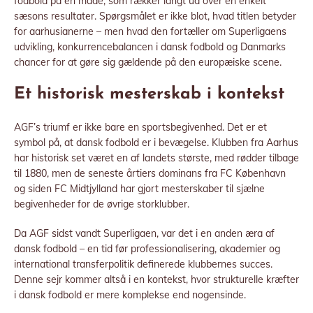
fodbold på en måde, som rækker langt ud over én enkelt
sæsons resultater. Spørgsmålet er ikke blot, hvad titlen betyder
for aarhusianerne – men hvad den fortæller om Superligaens
udvikling, konkurrencebalancen i dansk fodbold og Danmarks
chancer for at gøre sig gældende på den europæiske scene.
Et historisk mesterskab i kontekst
AGF’s triumf er ikke bare en sportsbegivenhed. Det er et
symbol på, at dansk fodbold er i bevægelse. Klubben fra Aarhus
har historisk set været en af landets største, med rødder tilbage
til 1880, men de seneste årtiers dominans fra FC København
og siden FC Midtjylland har gjort mesterskaber til sjælne
begivenheder for de øvrige storklubber.
Da AGF sidst vandt Superligaen, var det i en anden æra af
dansk fodbold – en tid før professionalisering, akademier og
international transferpolitik definerede klubbernes succes.
Denne sejr kommer altså i en kontekst, hvor strukturelle kræfter
i dansk fodbold er mere komplekse end nogensinde.