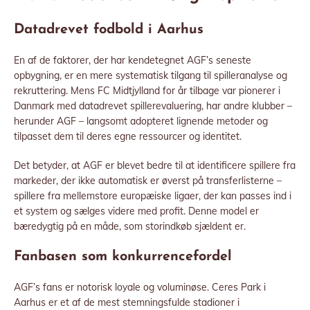
Datadrevet fodbold i Aarhus
En af de faktorer, der har kendetegnet AGF’s seneste
opbygning, er en mere systematisk tilgang til spilleranalyse og
rekruttering. Mens FC Midtjylland for år tilbage var pionerer i
Danmark med datadrevet spillerevaluering, har andre klubber –
herunder AGF – langsomt adopteret lignende metoder og
tilpasset dem til deres egne ressourcer og identitet.
Det betyder, at AGF er blevet bedre til at identificere spillere fra
markeder, der ikke automatisk er øverst på transferlisterne –
spillere fra mellemstore europæiske ligaer, der kan passes ind i
et system og sælges videre med profit. Denne model er
bæredygtig på en måde, som storindkøb sjældent er.
Fanbasen som konkurrencefordel
AGF’s fans er notorisk loyale og voluminøse. Ceres Park i
Aarhus er et af de mest stemningsfulde stadioner i