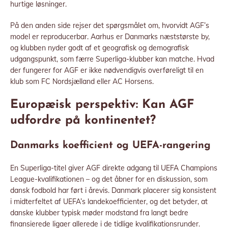
hurtige løsninger.
På den anden side rejser det spørgsmålet om, hvorvidt AGF’s
model er reproducerbar. Aarhus er Danmarks næststørste by,
og klubben nyder godt af et geografisk og demografisk
udgangspunkt, som færre Superliga-klubber kan matche. Hvad
der fungerer for AGF er ikke nødvendigvis overføreligt til en
klub som FC Nordsjælland eller AC Horsens.
Europæisk perspektiv: Kan AGF
udfordre på kontinentet?
Danmarks koefficient og UEFA-rangering
En Superliga-titel giver AGF direkte adgang til UEFA Champions
League-kvalifikationen – og det åbner for en diskussion, som
dansk fodbold har ført i årevis. Danmark placerer sig konsistent
i midterfeltet af UEFA’s landekoefficienter, og det betyder, at
danske klubber typisk møder modstand fra langt bedre
finansierede ligaer allerede i de tidlige kvalifikationsrunder.